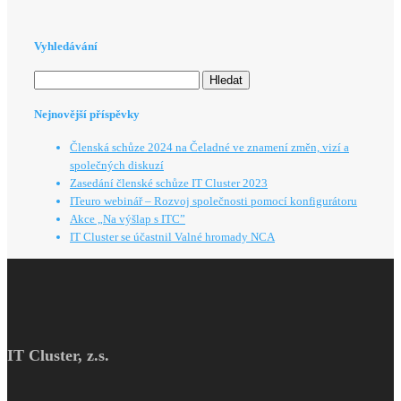
Vyhledávání
Vyhledávání
Nejnovější příspěvky
Členská schůze 2024 na Čeladné ve znamení změn, vizí a
společných diskuzí
Zasedání členské schůze IT Cluster 2023
ITeuro webinář – Rozvoj společnosti pomocí konfigurátoru
Akce „Na výšlap s ITC”
IT Cluster se účastnil Valné hromady NCA
IT Cluster, z.s.