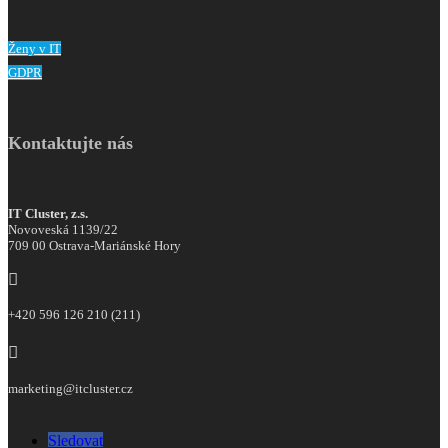
Ženy v IT
GDPR
Kontaktujte nás
IT Cluster, z.s.
Novoveská 1139/22
709 00 Ostrava-Mariánské Hory

+420 596 126 210 (211)

marketing@itcluster.cz
Sledovat