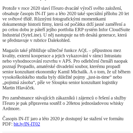
Protože v roce 2020 slaví ITeuro dvacáté výročí svého založení,
obsahuje časopis IN-IT jaro a léto 2020 také speciální přílohu 20 let
ve světové třídě. Různými fotografickými momentkami
dokumentuje historii firmy, která od počátku drží jasné zaměření a
po celou dobu je páteří jejího portfolia ERP systém Infor CloudSuite
Industrial (SyteLine). U něj nastupuje na trh desátá generace, která
se představuje v rubrice Dalekohled.
Magazín také přibližuje užitečné funkce AQL – přípustnou mez
kvality, externí kooperace a jejich vykazování v rámci Intrastatu
nebo vyhodnocování rozvrhu v APS. Pro odlehčení čtenáři naopak
poznají Propadlo, amatérské divadelní soubor, kterému propadl
senior konzultant ekonomiky Kamil Michalík. A o tom, že už během
vysokoškolského studia byly důležité pojmy „just-in-time“ nebo
„pojistná zásoba“, píše ve Sloupku senior konzultant logistiky
Martin Hlaváček.
Pro zaměstnance stávajících zákazníků i zájemců o řešení a služby
ITeuro je pak připravena soutěž o 20letou jednosladovou whisky
Ardmore.
Časopis IN-IT jaro a léto 2020 je dostupný ke stažení ve formátu
PDF:
bit.ly/IN-IT02