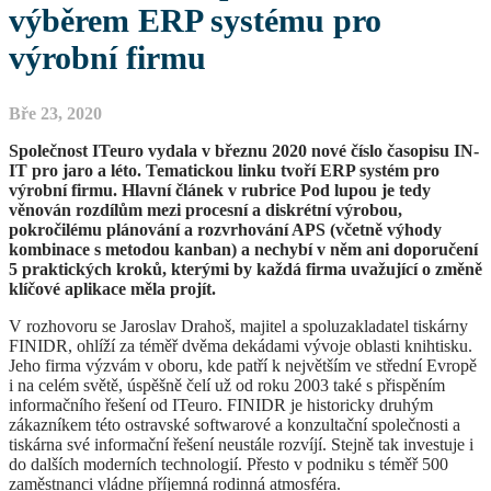
výběrem ERP systému pro
výrobní firmu
Bře 23, 2020
Společnost ITeuro vydala v březnu 2020 nové číslo časopisu IN-
IT pro jaro a léto. Tematickou linku tvoří ERP systém pro
výrobní firmu. Hlavní článek v rubrice Pod lupou je tedy
věnován rozdílům mezi procesní a diskrétní výrobou,
pokročilému plánování a rozvrhování APS (včetně výhody
kombinace s metodou kanban) a nechybí v něm ani doporučení
5 praktických kroků, kterými by každá firma uvažující o změně
klíčové aplikace měla projít.
V rozhovoru se Jaroslav Drahoš, majitel a spoluzakladatel tiskárny
FINIDR, ohlíží za téměř dvěma dekádami vývoje oblasti knihtisku.
Jeho firma výzvám v oboru, kde patří k největším ve střední Evropě
i na celém světě, úspěšně čelí už od roku 2003 také s přispěním
informačního řešení od ITeuro. FINIDR je historicky druhým
zákazníkem této ostravské softwarové a konzultační společnosti a
tiskárna své informační řešení neustále rozvíjí. Stejně tak investuje i
do dalších moderních technologií. Přesto v podniku s téměř 500
zaměstnanci vládne příjemná rodinná atmosféra.