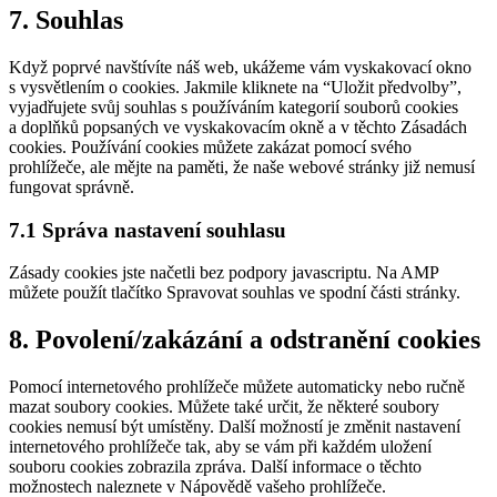
Consent
7. Souhlas
to
service
Když poprvé navštívíte náš web, ukážeme vám vyskakovací okno
ostatní
s vysvětlením o cookies. Jakmile kliknete na “Uložit předvolby”,
vyjadřujete svůj souhlas s používáním kategorií souborů cookies
a doplňků popsaných ve vyskakovacím okně a v těchto Zásadách
cookies. Používání cookies můžete zakázat pomocí svého
prohlížeče, ale mějte na paměti, že naše webové stránky již nemusí
fungovat správně.
7.1 Správa nastavení souhlasu
Zásady cookies jste načetli bez podpory javascriptu. Na AMP
můžete použít tlačítko Spravovat souhlas ve spodní části stránky.
8. Povolení/zakázání a odstranění cookies
Pomocí internetového prohlížeče můžete automaticky nebo ručně
mazat soubory cookies. Můžete také určit, že některé soubory
cookies nemusí být umístěny. Další možností je změnit nastavení
internetového prohlížeče tak, aby se vám při každém uložení
souboru cookies zobrazila zpráva. Další informace o těchto
možnostech naleznete v Nápovědě vašeho prohlížeče.