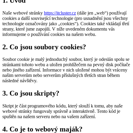
1. Úvod
Naše webové stránky
https://itcluster.cz
(dále jen „web“) používají
cookies a další související technologie (pro usnadnění jsou všechny
technologie označovány jako „cookies“). Cookies také vkládají třetí
strany, které jsme zapojili. V níže uvedeném dokumentu vás
informujeme o používání cookies na našem webu.
2. Co jsou soubory cookies?
Soubor cookie je malý jednoduchý soubor, který je odeslán spolu se
stránkami tohoto webu a uložen prohlížečem na pevný disk počítače
nebo jiného zařízení. Informace v nich uložené mohou být vráceny
našim serverům nebo serverům příslušných třetích stran během
následné návštěvy.
3. Co jsou skripty?
Skript je část programového kódu, který slouží k tomu, aby naše
webové stránky fungovaly správně a interaktivně. Tento kód je
spuštěn na našem serveru nebo na vašem zařízení.
4. Co je to webový maják?