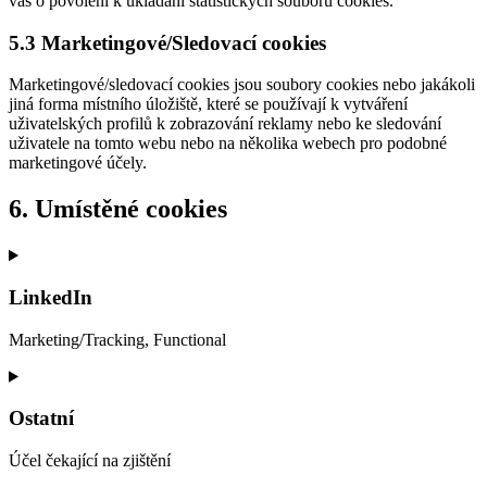
vás o povolení k ukládání statistických souborů cookies.
5.3 Marketingové/Sledovací cookies
Marketingové/sledovací cookies jsou soubory cookies nebo jakákoli
jiná forma místního úložiště, které se používají k vytváření
uživatelských profilů k zobrazování reklamy nebo ke sledování
uživatele na tomto webu nebo na několika webech pro podobné
marketingové účely.
6. Umístěné cookies
LinkedIn
Marketing/Tracking, Functional
Consent
to
service
Ostatní
linkedin
Účel čekající na zjištění