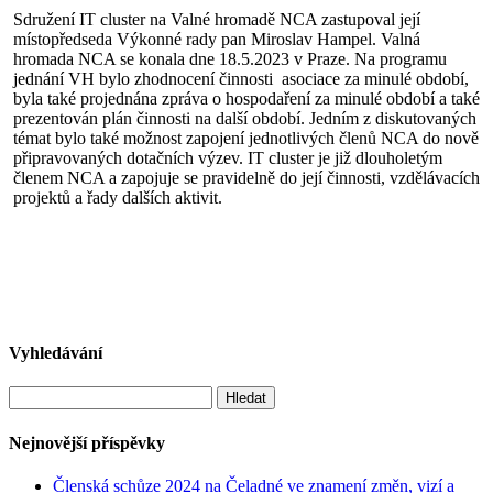
Sdružení IT cluster na Valné hromadě NCA zastupoval její
místopředseda Výkonné rady pan Miroslav Hampel. Valná
hromada NCA se konala dne 18.5.2023 v Praze. Na programu
jednání VH bylo zhodnocení činnosti asociace za minulé období,
byla také projednána zpráva o hospodaření za minulé období a také
prezentován plán činnosti na další období. Jedním z diskutovaných
témat bylo také možnost zapojení jednotlivých členů NCA do nově
připravovaných dotačních výzev. IT cluster je již dlouholetým
členem NCA a zapojuje se pravidelně do její činnosti, vzdělávacích
projektů a řady dalších aktivit.
Vyhledávání
Vyhledávání
Nejnovější příspěvky
Členská schůze 2024 na Čeladné ve znamení změn, vizí a