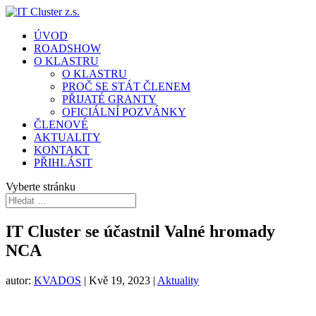
ÚVOD
ROADSHOW
O KLASTRU
O KLASTRU
PROČ SE STÁT ČLENEM
PŘIJATÉ GRANTY
OFICIÁLNÍ POZVÁNKY
ČLENOVÉ
AKTUALITY
KONTAKT
PŘIHLÁSIT
Vyberte stránku
IT Cluster se účastnil Valné hromady
NCA
autor:
KVADOS
|
Kvě 19, 2023
|
Aktuality