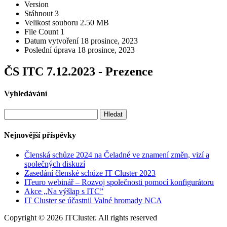
Version
Stáhnout
3
Velikost souboru
2.50 MB
File Count
1
Datum vytvoření
18 prosince, 2023
Poslední úprava
18 prosince, 2023
ČS ITC 7.12.2023 - Prezence
Vyhledávání
Vyhledávání
Nejnovější příspěvky
Členská schůze 2024 na Čeladné ve znamení změn, vizí a
společných diskuzí
Zasedání členské schůze IT Cluster 2023
ITeuro webinář – Rozvoj společnosti pomocí konfigurátoru
Akce „Na výšlap s ITC”
IT Cluster se účastnil Valné hromady NCA
Copyright © 2026 ITCluster. All rights reserved