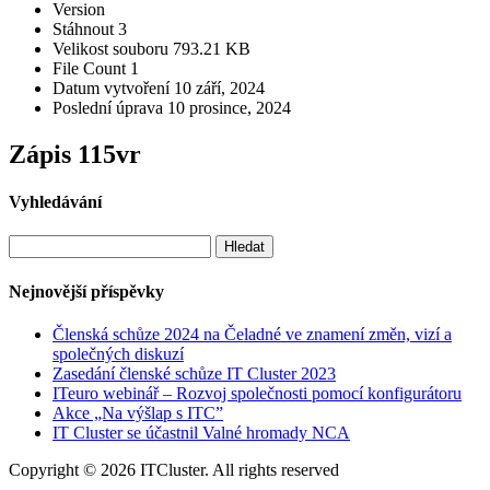
Version
Stáhnout
3
Velikost souboru
793.21 KB
File Count
1
Datum vytvoření
10 září, 2024
Poslední úprava
10 prosince, 2024
Zápis 115vr
Vyhledávání
Vyhledávání
Nejnovější příspěvky
Členská schůze 2024 na Čeladné ve znamení změn, vizí a
společných diskuzí
Zasedání členské schůze IT Cluster 2023
ITeuro webinář – Rozvoj společnosti pomocí konfigurátoru
Akce „Na výšlap s ITC”
IT Cluster se účastnil Valné hromady NCA
Copyright © 2026 ITCluster. All rights reserved