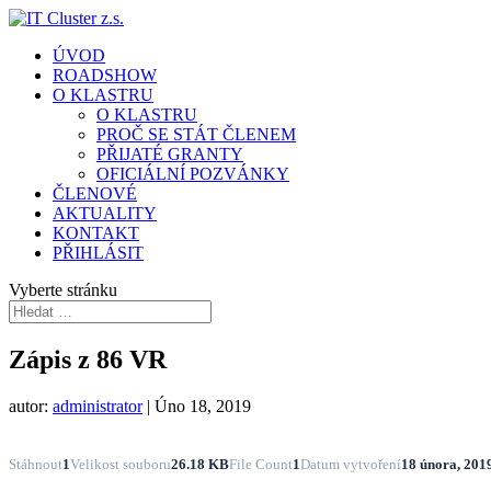
ÚVOD
ROADSHOW
O KLASTRU
O KLASTRU
PROČ SE STÁT ČLENEM
PŘIJATÉ GRANTY
OFICIÁLNÍ POZVÁNKY
ČLENOVÉ
AKTUALITY
KONTAKT
PŘIHLÁSIT
Vyberte stránku
Zápis z 86 VR
autor:
administrator
|
Úno 18, 2019
Stáhnout
1
Velikost souboru
26.18 KB
File Count
1
Datum vytvoření
18 února, 201