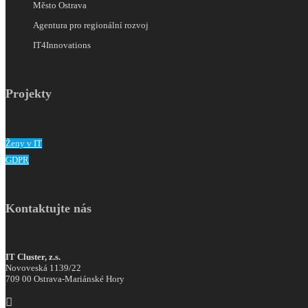
Město Ostrava
Agentura pro regionální rozvoj
IT4Innovations
Projekty
Ženy v IT
GDPR
Kontaktujte nás
IT Cluster, z.s.
Novoveská 1139/22
709 00 Ostrava-Mariánské Hory
