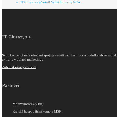
IT Cluster se účastnil Valné hromady NCA
IT Cluster, z.s.
Svou koncepcí naše sdružení spojuje vzdělávací instituce a podnikatelské subjekty
aktivity v oblasti marketingu.
Zobrazit zásady cookies
Partneři
Moravskoslezský kraj
Krajská hospodářská komora MSK