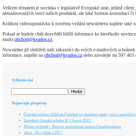
Velkým tématem je novinka v legislativě Evropské unie, jejímž cíle
aktualizovaných verzí našich produktů, ale také formou konzultací či 
Krátkou videoupoutávku k novému vydání newsletteru najdete také 
Pokud se budete chtít dozvědět bližší informace ke kterékoliv novince
mailu
obchod@kvados.cz
.
Newsletter již obdrželi naši zákazníci do svých e-mailových schránek 
informace, napište na
obchod@kvados.cz
nebo zavolejte na 597 403 
Vyhledávání
Vyhledávání
Nejnovější příspěvky
Členská schůze 2024 na Čeladné ve znamení změn, vizí a společnýc
Zasedání členské schůze IT Cluster 2023
ITeuro webinář – Rozvoj společnosti pomocí konfigurátoru
Akce „Na výšlap s ITC”