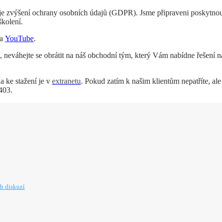
m je zvýšení ochrany osobních údajů (GDPR). Jsme připraveni poskytno
školení.
na
YouTube
.
, neváhejte se obrátit na náš obchodní tým, který Vám nabídne řešení n
a ke stažení je v
extranetu
. Pokud zatím k našim klientům nepatříte, ale 
403.
h diskuzí