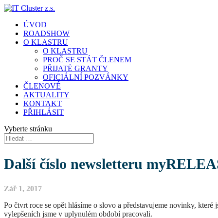
ÚVOD
ROADSHOW
O KLASTRU
O KLASTRU
PROČ SE STÁT ČLENEM
PŘIJATÉ GRANTY
OFICIÁLNÍ POZVÁNKY
ČLENOVÉ
AKTUALITY
KONTAKT
PŘIHLÁSIT
Vyberte stránku
Další číslo newsletteru myRELEAS
Zář 1, 2017
Po čtvrt roce se opět hlásíme o slovo a představujeme novinky, kter
vylepšeních jsme v uplynulém období pracovali.