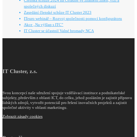
Členská schůze 2024 na Čeladné ve znamení změn, vizí a
společných diskuzí
Zasedání členské schůze IT Cluster 2023
ITeuro webinář – Rozvoj společnosti pomocí konfigurátoru
Akce „Na výšlap s ITC”
IT Cluster se účastnil Valné hromady NCA
IT Cluster, z.s.
Svou koncepcí naše sdružení spojuje vzdělávací instituce a podnikatelské
subjekty, především z oblasti ICT, do celku, jehož posláním je zajistit přípravu
lidských zdrojů, vytvořit potenciál pro řešení inovačních projektů a zajistit
společné aktivity v oblasti marketingu.
Zobrazit zásady cookies