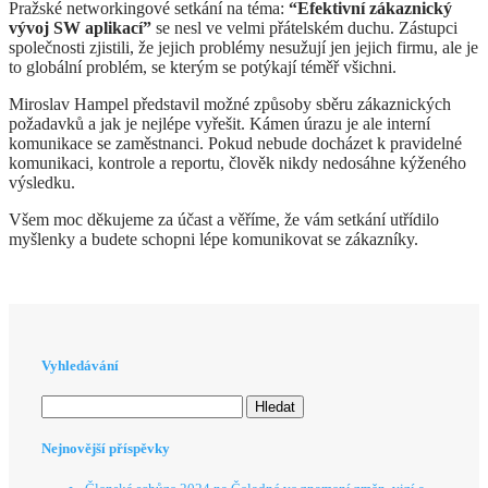
Pražské networkingové setkání na téma:
“Efektivní zákaznický
vývoj SW aplikací”
se nesl ve velmi přátelském duchu. Zástupci
společnosti zjistili, že jejich problémy nesužují jen jejich firmu, ale je
to globální problém, se kterým se potýkají téměř všichni.
Miroslav Hampel představil možné způsoby sběru zákaznických
požadavků a jak je nejlépe vyřešit. Kámen úrazu je ale interní
komunikace se zaměstnanci. Pokud nebude docházet k pravidelné
komunikaci, kontrole a reportu, člověk nikdy nedosáhne kýženého
výsledku.
Všem moc děkujeme za účast a věříme, že vám setkání utřídilo
myšlenky a budete schopni lépe komunikovat se zákazníky.
Vyhledávání
Vyhledávání
Nejnovější příspěvky