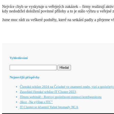
Nejvíce chyb se vyskytuje u veřejných zakázek – firmy realizují aktivi
kdy nedodržel doložení povinné přílohy a to je stálo výhru u veřejné
Jsme moc rádi za veškeré podněty, které na setkání padly a přejeme 
Vyhledávání
Vyhledávání
Nejnovější příspěvky
Členská schůze 2024 na Čeladné ve znamení změn, vizí a společnýc
Zasedání členské schůze IT Cluster 2023
ITeuro webinář – Rozvoj společnosti pomocí konfigurátoru
Akce „Na výšlap s ITC”
IT Cluster se účastnil Valné hromady NCA