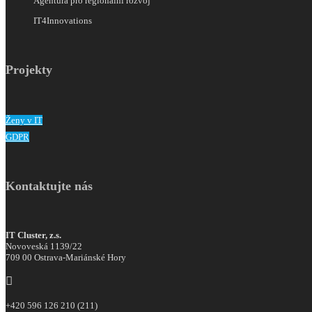
Agentura pro regionální rozvoj
IT4Innovations
Projekty
Ženy v IT
GDPR
Kontaktujte nás
IT Cluster, z.s.
Novoveská 1139/22
709 00 Ostrava-Mariánské Hory

+420 596 126 210 (211)