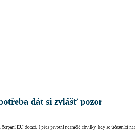
potřeba dát si zvlášť pozor
erpání EU dotací. I přes prvotní nesmělé chvilky, kdy se účastníci nec