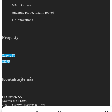
Město Ostrava
Agentura pro regionální rozvoj
IT4Innovations
Projekty
Ženy v IT
GDPR
Kontaktujte nás
IT Cluster, z.s.
Novoveská 1139/22
709 00 Ostrava-Mariánské Hory