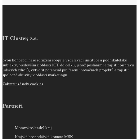
IT Cluster, z.s.
Svou koncepcí naše sdružení spojuje vzdělávací instituce a podnikatelské
subjekty, především z oblasti ICT, do celku, jehož posláním je zajistit přípravu
lidských zdrojů, vytvořit potenciál pro řešení inovačních projektů a zajistit
společné aktivity v oblasti marketingu.
Zobrazit zásady cookies
Partneři
Moravskoslezský kraj
Krajská hospodářská komora MSK