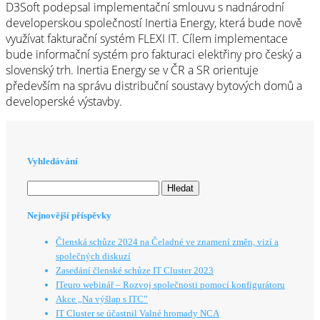
D3Soft podepsal implementační smlouvu s nadnárodní
developerskou společností Inertia Energy, která bude nově
využívat fakturační systém FLEXI IT. Cílem implementace
bude informační systém pro fakturaci elektřiny pro český a
slovenský trh. Inertia Energy se v ČR a SR orientuje
především na správu distribuční soustavy bytových domů a
developerské výstavby.
Vyhledávání
Vyhledávání
Nejnovější příspěvky
Členská schůze 2024 na Čeladné ve znamení změn, vizí a
společných diskuzí
Zasedání členské schůze IT Cluster 2023
ITeuro webinář – Rozvoj společnosti pomocí konfigurátoru
Akce „Na výšlap s ITC”
IT Cluster se účastnil Valné hromady NCA