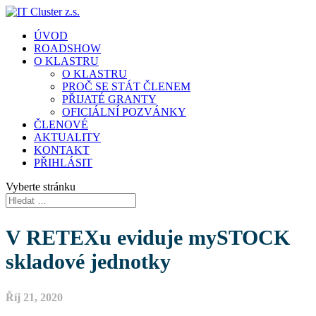
ÚVOD
ROADSHOW
O KLASTRU
O KLASTRU
PROČ SE STÁT ČLENEM
PŘIJATÉ GRANTY
OFICIÁLNÍ POZVÁNKY
ČLENOVÉ
AKTUALITY
KONTAKT
PŘIHLÁSIT
Vyberte stránku
V RETEXu eviduje mySTOCK
skladové jednotky
Říj 21, 2020