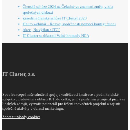
Členská schůze 2024 na Čeladné ve znamení změn, vizí a
společných diskuzí
Zasedání členské schůze IT Cluster 2023
ITeuro webinář – Rozvoj společnosti pomocí konfigurátoru
Akce „Na výšlap s ITC”
IT Cluster se účastnil Valné hromady NCA
IT Cluster, z.s.
Svou koncepcí naše sdružení spojuje vzdělávací instituce a podnikatelské
subjekty, především z oblasti ICT, do celku, jehož posláním je zajistit přípravu
lidských zdrojů, vytvořit potenciál pro řešení inovačních projektů a zajistit
společné aktivity v oblasti marketingu.
Zobrazit zásady cookies