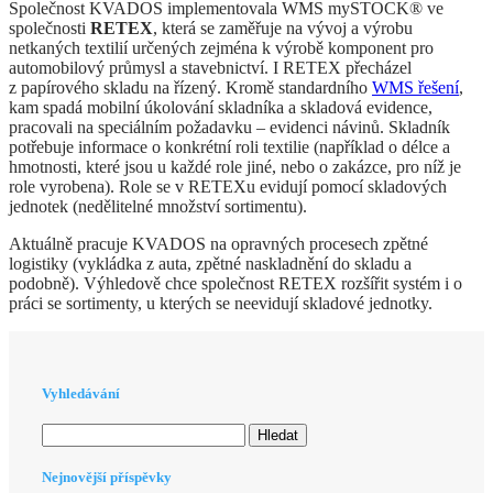
Společnost KVADOS implementovala WMS mySTOCK® ve
společnosti
RETEX
, která se zaměřuje na vývoj a výrobu
netkaných textilií určených zejména k výrobě komponent pro
automobilový průmysl a stavebnictví. I RETEX přecházel
z papírového skladu na řízený. Kromě standardního
WMS řešení
,
kam spadá mobilní úkolování skladníka a skladová evidence,
pracovali na speciálním požadavku – evidenci návinů. Skladník
potřebuje informace o konkrétní roli textilie (například o délce a
hmotnosti, které jsou u každé role jiné, nebo o zakázce, pro níž je
role vyrobena). Role se v RETEXu evidují pomocí skladových
jednotek (nedělitelné množství sortimentu).
Aktuálně pracuje KVADOS na opravných procesech zpětné
logistiky (vykládka z auta, zpětné naskladnění do skladu a
podobně). Výhledově chce společnost RETEX rozšířit systém i o
práci se sortimenty, u kterých se neevidují skladové jednotky.
Vyhledávání
Vyhledávání
Nejnovější příspěvky