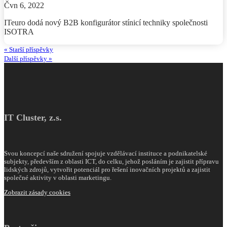
Čvn 6, 2022
ITeuro dodá nový B2B konfigurátor stínicí techniky společnosti
ISOTRA
« Starší příspěvky
Další příspěvky »
IT Cluster, z.s.
Svou koncepcí naše sdružení spojuje vzdělávací instituce a podnikatelské
subjekty, především z oblasti ICT, do celku, jehož posláním je zajistit přípravu
lidských zdrojů, vytvořit potenciál pro řešení inovačních projektů a zajistit
společné aktivity v oblasti marketingu.
Zobrazit zásady cookies